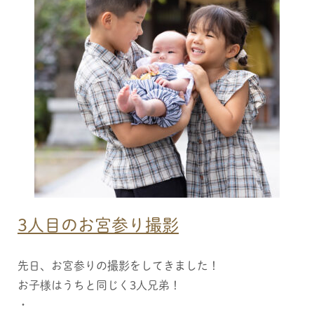
HOME
NEWS
PROFILE
LINK
FAMILY
3人目のお宮参り撮影
SERVICE
PRICE
先日、お宮参りの撮影をしてきました！
WEDDING
お子様はうちと同じく3人兄弟！
SERVICE
PRICE
・